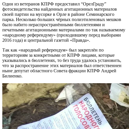
Один из ветеранов КПРФ предоставил “ОрелГраду”
фотосвидетельства найденных агитационных материалов
своей партии на мусорке в Орле в районе Семинарского
парка. Несколько больших чёрных полиэтиленовых мешков
было набито нераспространёнными бюллетенями и
печатными агитационными материалами по так называемому
«народному референдуму» (проходившему перед выборами
2016 года) и центральной газетой «Правда».
Так как «народный референдум» был закреплён по
территориям за конкретными от КПРФ лицами, которые
указывались в бюллетенях, то без труда удалось установить,
что за распространение этих материалов был ответственнен
ныне депутат областного Совета фракции КПРФ Андрей
Билиенко.