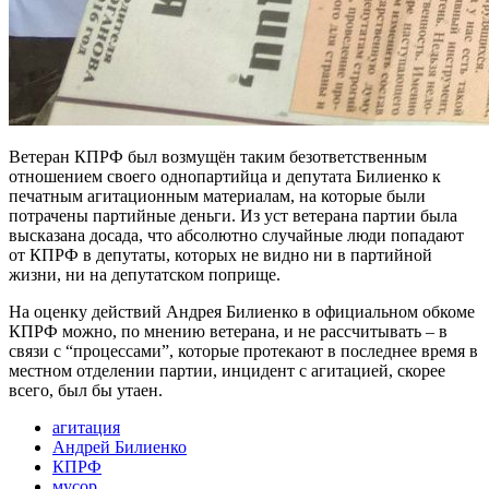
Ветеран КПРФ был возмущён таким безответственным
отношением своего однопартийца и депутата Билиенко к
печатным агитационным материалам, на которые были
потрачены партийные деньги. Из уст ветерана партии была
высказана досада, что абсолютно случайные люди попадают
от КПРФ в депутаты, которых не видно ни в партийной
жизни, ни на депутатском поприще.
На оценку действий Андрея Билиенко в официальном обкоме
КПРФ можно, по мнению ветерана, и не рассчитывать – в
связи с “процессами”, которые протекают в последнее время в
местном отделении партии, инцидент с агитацией, скорее
всего, был бы утаен.
агитация
Андрей Билиенко
КПРФ
мусор