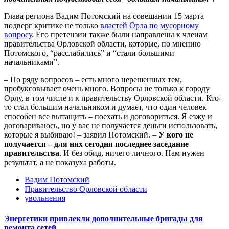
Глава региона Вадим Потомский на совещании 15 марта
подверг критике не только
властей Орла по мусорному
вопросу
. Его претензии также были направлены к членам
правительства Орловской области, которые, по мнению
Потомского, “расслабились” и “стали большими
начальниками”.
– По ряду вопросов – есть много нерешенных тем,
пробуксовывает очень много. Вопросы не только к городу
Орлу, в том числе и к правительству Орловской области. Кто-
то стал большим начальником и думает, что один человек
способен все вытащить – поехать и договориться. Я езжу и
договариваюсь, но у вас не получается деньги использовать,
которые я выбиваю! – заявил Потомский. –
У кого не
получается – для них сегодня последнее заседание
правительства
. И без обид, ничего личного. Нам нужен
результат, а не показуха работы.
Вадим Потомский
Правительство Орловской области
увольнения
Энергетики привлекли дополнительные бригады для
ремонта сетей