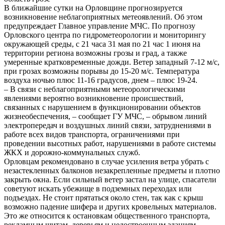
В ближайшие сутки на Орловщине прогнозируется
возникновение неблагоприятных метеоявлений. Об этом
предупреждает Главное управление МЧС. По прогнозу
Орловского центра по гидрометеорологии и мониторингу
окружающей среды, с 21 часа 31 мая по 21 час 1 июня на
территории региона возможны грозы и град, а также
умеренные кратковременные дожди. Ветер западный 7-12 м/с,
при грозах возможны порывы до 15-20 м/с. Температура
воздуха ночью плюс 11-16 градусов, днем – плюс 19-24.
– В связи с неблагоприятными метеорологическими
явлениями вероятно возникновение происшествий,
связанных с нарушением в функционировании объектов
жизнеобеспечения, – сообщает ГУ МЧС, – обрывом линий
электропередач и воздушных линий связи, затруднениями в
работе всех видов транспорта, ограничениями при
проведении высотных работ, нарушениями в работе системы
ЖКХ и дорожно-коммунальных служб.
Орловцам рекомендовано в случае усиления ветра убрать с
незастекленных балконов незакрепленные предметы и плотно
закрыть окна. Если сильный ветер застал на улице, спасатели
советуют искать убежище в подземных переходах или
подъездах. Не стоит прятаться около стен, так как с крыш
возможно падение шифера и других кровельных материалов.
Это же относится к остановкам общественного транспорта,
рекламным щитам, деревьям и недостроенным зданиям.