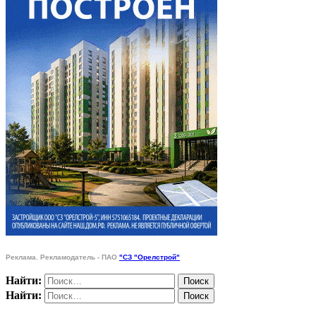
Реклама. Рекламодатель - ПАО
"СЗ "Орелстрой"
Найти:
Найти: