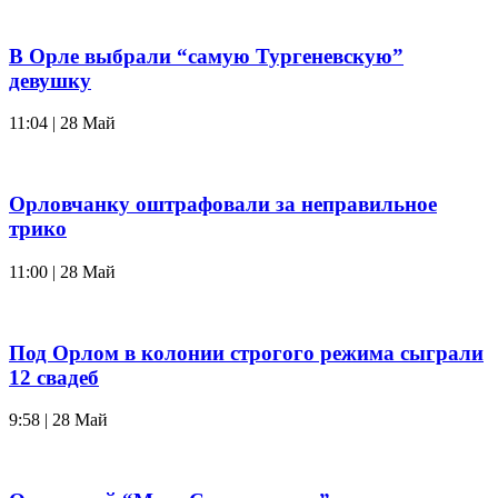
В Орле выбрали “самую Тургеневскую”
девушку
11:04 | 28 Май
Орловчанку оштрафовали за неправильное
трико
11:00 | 28 Май
Под Орлом в колонии строгого режима сыграли
12 свадеб
9:58 | 28 Май