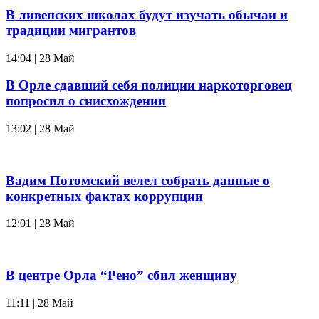
В ливенских школах будут изучать обычаи и
традиции мигрантов
14:04 | 28 Май
В Орле сдавший себя полиции наркоторговец
попросил о снисхождении
13:02 | 28 Май
Вадим Потомский велел собрать данные о
конкретных фактах коррупции
12:01 | 28 Май
В центре Орла “Рено” сбил женщину
11:11 | 28 Май