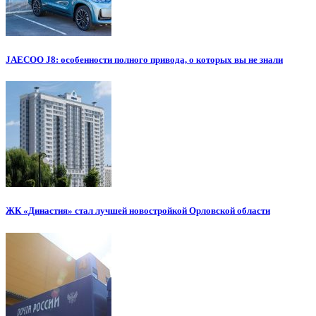
JAECOO J8: особенности полного привода, о которых вы не знали
ЖК «Династия» стал лучшей новостройкой Орловской области