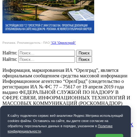
Реклама. Рекламодатель - ПАО
"СЗ "Орелстрой"
Найти:
Найти:
Информация, маркированная ИА “Орелград”, является
официальным сообщением средства массовой информации
Информационное агентство “ОрелГрад” (свидетельство о
регистрации ИА № ФС 77 – 75617 от 19 апреля 2019 года
выдано ФЕДЕРАЛЬНОЙ СЛУЖБОЙ ПО НАДЗОРУ В
СФЕРЕ СВЯЗИ, ИНФОРМАЦИОННЫХ ТЕХНОЛОГИЙ И
МАССОВЫХ КОММУНИКАЦИЙ (РОСКОМНАДЗОР)
ПОЛИТИКА КОНФИДЕНЦИАЛЬНОСТИ
К cайту подключен сервис веб-аналитики Яндекс.Метрика использующий
cookies-файлы. Оставаясь на сайте, вы даете свое согласие на
СОГЛАСИЕ НА ОБРАБОТКУ ПЕРСОНАЛЬНЫХ ДАННЫХ
обработку персональных данных в порядке, указанном в
Политике
конфиденциальности
.
Орелград. 2026 год