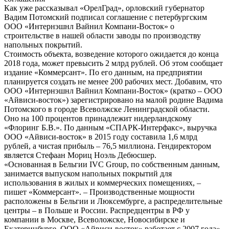
Как уже рассказывал «ОрелГрад», орловский губернатор
Вадим Потомский подписал соглашение с петербургским
ООО «Интернэшнл Вайнил Компани-Восток» о
строительстве в нашей области заводы по производству
напольных покрытий.
Стоимость объекта, возведение которого ожидается до конца
2018 года, может превысить 2 млрд рублей. Об этом сообщает
издание «Коммерсант». По его данным, на предприятии
планируется создать не менее 200 рабочих мест. Добавим, что
ООО «Интернэшнл Вайнил Компани-Восток» (кратко – ООО
«Айвиси-восток») зарегистрировано на малой родине Вадима
Потомского в городе Всеволжске Ленинградской области.
Оно на 100 процентов принадлежит нидерландскому
«Флоринг Б.В.». По данным «СПАРК-Интерфакс», выручка
ООО «Айвиси-восток» в 2015 году составила 1,6 млрд
рублей, а чистая прибыль – 76,5 миллиона. Гендиректором
является Стефаан Мориц Ноэль Дебюсшер.
«Основанная в Бельгии IVC Group, по собственным данным,
занимается выпуском напольных покрытий для
использования в жилых и коммерческих помещениях, –
пишет «Коммерсант». – Производственные мощности
расположены в Бельгии и Люксембурге, а распределительные
центры – в Польше и России. Распредцентры в РФ у
компании в Москве, Всеволожске, Новосибирске и
Екатеринбурге. ООО «Айвиси-восток» работает с 2007 года».