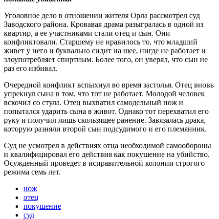
Уголовное дело в отношении жителя Орла рассмотрел суд
Заводского района. Кровавая драма разыгралась в одной из
квартир, а ее участниками стали отец и сын. Они
конфликтовали. Старшему не нравилось то, что младший
живет у него и буквально сидит на шее, нигде не работает и
злоупотребляет спиртным. Более того, он уверял, что сын не
раз его избивал.
Очередной конфликт вспыхнул во время застолья. Отец вновь
упрекнул сына в том, что тот не работает. Молодой человек
вскочил со стула. Отец выхватил самодельный нож и
попытался ударить сына в живот. Однако тот перехватил его
руку и получил лишь скользящее ранение. Завязалась драка,
которую разняли второй сын подсудимого и его племянник.
Суд не усмотрел в действиях отца необходимой самообороны
и квалифицировал его действия как покушение на убийство.
Осужденный проведет в исправительной колонии строгого
режима семь лет.
нож
отец
покушение
суд