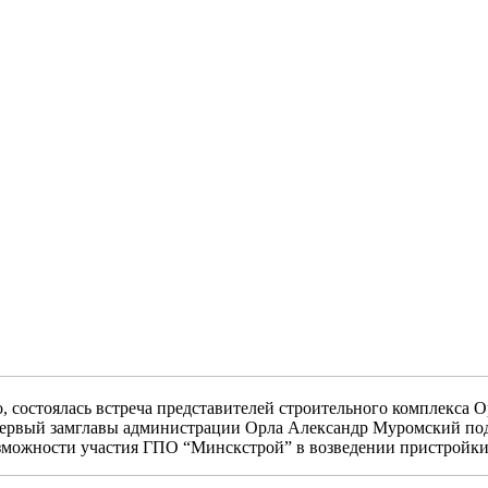
 состоялась встреча представителей строительного комплекса Ор
 первый замглавы администрации Орла Александр Муромский под
озможности участия ГПО “Минскстрой” в возведении пристройки