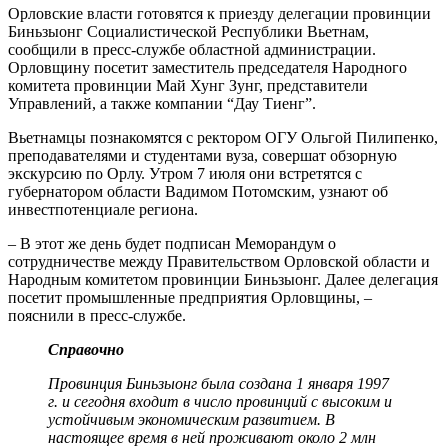
Орловские власти готовятся к приезду делегации провинции
Биньзыонг Социалистической Республики Вьетнам,
сообщили в пресс-службе областной администрации.
Орловщину посетит заместитель председателя Народного
комитета провинции Май Хунг Зунг, представители
Управлений, а также компании “Дау Тиенг”.
Вьетнамцы познакомятся с ректором ОГУ Ольгой Пилипенко,
преподавателями и студентами вуза, совершат обзорную
экскурсию по Орлу. Утром 7 июля они встретятся с
губернатором области Вадимом Потомским, узнают об
инвестпотенциале региона.
– В этот же день будет подписан Меморандум о
сотрудничестве между Правительством Орловской области и
Народным комитетом провинции Биньзыонг. Далее делегация
посетит промышленные предприятия Орловщины, –
пояснили в пресс-службе.
Справочно
Провинция Биньзыонг была создана 1 января 1997
г. и сегодня входит в число провинций с высоким и
устойчивым экономическим развитием. В
настоящее время в ней проживают около 2 млн