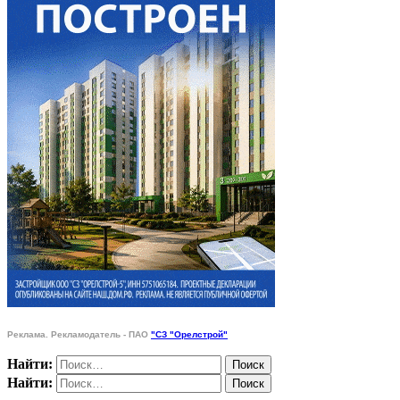
Реклама. Рекламодатель - ПАО
"СЗ "Орелстрой"
Найти:
Найти: