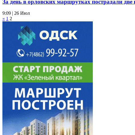
За день в орловских маршрутках пострадали две
9:09 | 26 Июл
«
1
2