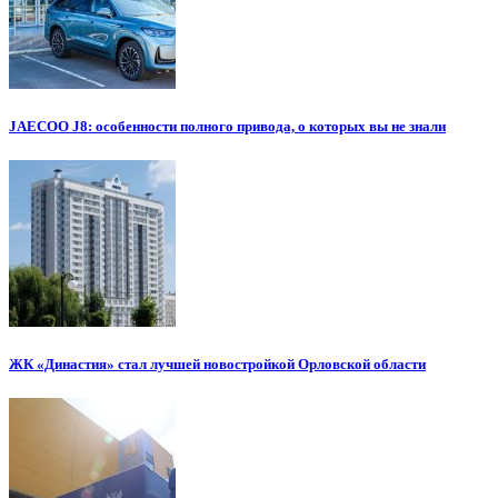
JAECOO J8: особенности полного привода, о которых вы не знали
ЖК «Династия» стал лучшей новостройкой Орловской области