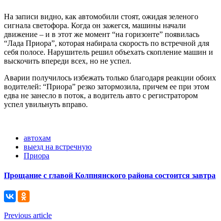
На записи видно, как автомобили стоят, ожидая зеленого
сигнала светофора. Когда он зажегся, машины начали
движение – и в этот же момент “на горизонте” появилась
“Лада Приора”, которая набирала скорость по встречной для
себя полосе. Нарушитель решил объехать скопление машин и
выскочить впереди всех, но не успел.
Аварии получилось избежать только благодаря реакции обоих
водителей: “Приора” резко затормозила, причем ее при этом
едва не занесло в поток, а водитель авто с регистратором
успел увильнуть вправо.
автохам
выезд на встречную
Приора
Прощание с главой Колпнянского района состоится завтра
Previous article