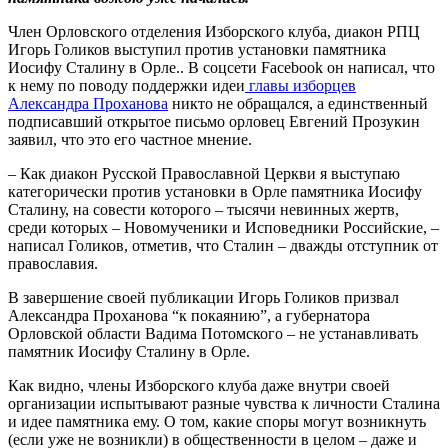
Член Орловского отделения Изборского клуба, диакон РПЦ
Игорь Голиков выступил против установки памятника
Иосифу Сталину в Орле.. В соцсети Facebook он написал, что
к нему по поводу поддержки идеи
главы изборцев
Александра Проханова
никто не обращался, а единственный
подписавший открытое письмо орловец Евгений Прозукин
заявил, что это его частное мнение.
– Как диакон Русской Православной Церкви я выступаю
категорически против установки в Орле памятника Иосифу
Сталину, на совести которого – тысячи невинных жертв,
среди которых – Новомученики и Исповедники Российские, –
написал Голиков, отметив, что Сталин – дважды отступник от
православия.
В завершение своей публикации Игорь Голиков призвал
Александра Проханова “к покаянию”, а губернатора
Орловской области Вадима Потомского – не устанавливать
памятник Иосифу Сталину в Орле.
Как видно, члены Изборского клуба даже внутри своей
организации испытывают разные чувства к личности Сталина
и идее памятника ему. О том, какие споры могут возникнуть
(если уже не возникли) в общественности в целом – даже и