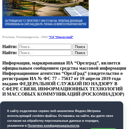
Реклама. Рекламодатель - ПАО
"СЗ "Орелстрой"
Найти:
Найти:
Информация, маркированная ИА “Орелград”, является
официальным сообщением средства массовой информации
Информационное агентство “ОрелГрад” (свидетельство о
регистрации ИА № ФС 77 – 75617 от 19 апреля 2019 года
выдано ФЕДЕРАЛЬНОЙ СЛУЖБОЙ ПО НАДЗОРУ В
СФЕРЕ СВЯЗИ, ИНФОРМАЦИОННЫХ ТЕХНОЛОГИЙ
И МАССОВЫХ КОММУНИКАЦИЙ (РОСКОМНАДЗОР)
ПОЛИТИКА КОНФИДЕНЦИАЛЬНОСТИ
К cайту подключен сервис веб-аналитики Яндекс.Метрика
СОГЛАСИЕ НА ОБРАБОТКУ ПЕРСОНАЛЬНЫХ
использующий cookies-файлы. Оставаясь на сайте, вы даете свое
ДАННЫХ
согласие на обработку персональных данных в порядке,
указанном в
Политике конфиденциальности
.