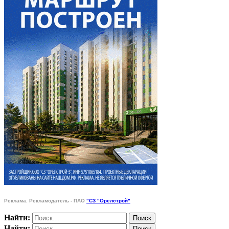
Реклама. Рекламодатель - ПАО
"СЗ "Орелстрой"
Найти:
Найти: