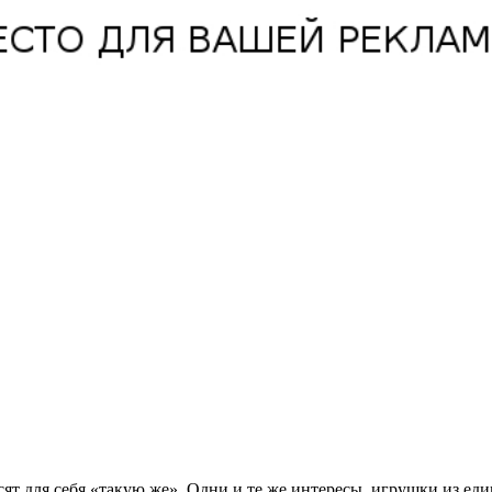
сят для себя «такую же». Одни и те же интересы, игрушки из ед