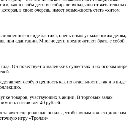
мним, как в своём детстве собирали вкладыши от жевательных
которая, в свою очередь, имеет возможность стать «хитом
полненные в виде ластика, очень помогут маленьким детям,
ощь при адаптации. Многие дети предпочитают брать с собой
ода. Он повествует о маленьких существах и их особом мире.
елей.
дставляет особую ценность как по отдельности, так и в виде
коллекцию.
купке товаров, участвующих в акции. В торговых залах
имость составляет 49 рублей.
доставляет специальные пеналы, чтобы юным коллекционерам
арточную игру «Тролли».