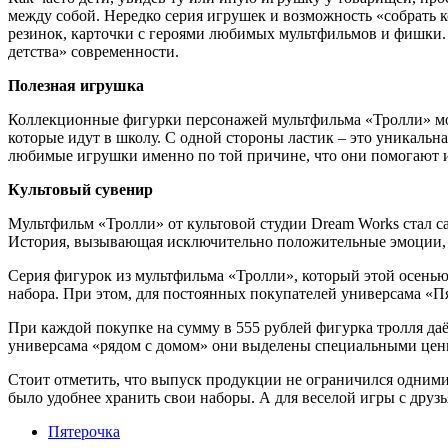
между собой. Нередко серия игрушек и возможность «собрать к
резинок, карточки с героями любимых мультфильмов и фишки. 
детства» современности.
Полезная игрушка
Коллекционные фигурки персонажей мультфильма «Тролли» мож
которые идут в школу. С одной стороны ластик – это уникальн
любимые игрушки именно по той причине, что они помогают им
Культовый сувенир
Мультфильм «Тролли» от культовой студии Dream Works стал 
История, вызывающая исключительно положительные эмоции, 
Серия фигурок из мультфильма «Тролли», который этой осенью м
набора. При этом, для постоянных покупателей универсама «Пя
При каждой покупке на сумму в 555 рублей фигурка тролля даё
универсама «рядом с домом» они выделены специальными ценник
Стоит отметить, что выпуск продукции не ограничился одним
было удобнее хранить свои наборы. А для веселой игры с дру
Пятерочка