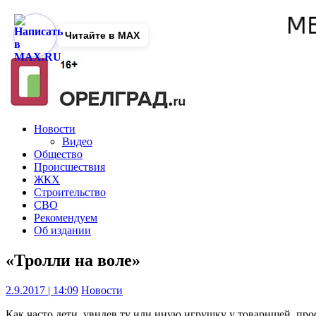
Читайте в MAX
Новости
Видео
Общество
Происшествия
ЖКХ
Строительство
СВО
Рекомендуем
Об издании
«Тролли на воле»
2.9.2017 | 14:09
Новости
Как часто дети, увидев ту или иную игрушку у товарищей, про