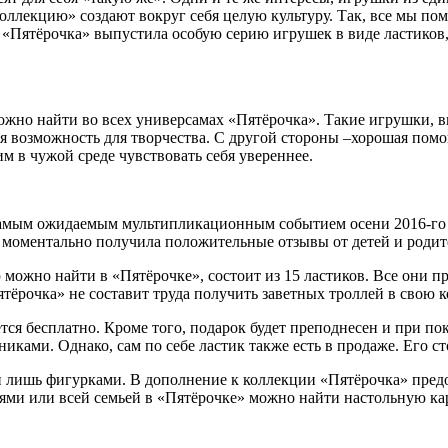
оллекцию» создают вокруг себя целую культуру. Так, все мы по
«Пятёрочка» выпустила особую серию игрушек в виде ластиков, 
но найти во всех универсамах «Пятёрочка». Такие игрушки, вы
ая возможность для творчества. С другой стороны –хорошая пом
 в чужой среде чувствовать себя увереннее.
самым ожидаемым мультипликационным событием осени 2016-го г
моментально получила положительные отзывы от детей и родит
ожно найти в «Пятёрочке», состоит из 15 ластиков. Все они пре
тёрочка» не составит труда получить заветных троллей в свою 
тся бесплатно. Кроме того, подарок будет преподнесен и при по
ами. Однако, сам по себе ластик также есть в продаже. Его сто
и лишь фигурками. В дополнение к коллекции «Пятёрочка» пре
зьями или всей семьей в «Пятёрочке» можно найти настольную к