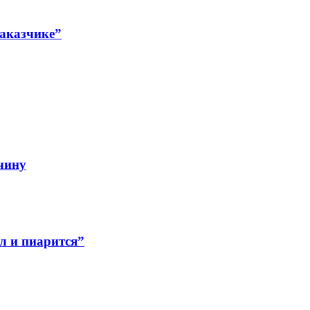
заказчике”
чину
л и пиарится”