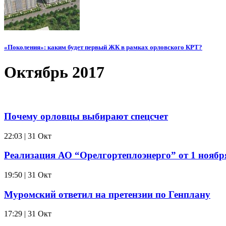
«Поколения»: каким будет первый ЖК в рамках орловского КРТ?
Октябрь 2017
Почему орловцы выбирают спецсчет
22:03 | 31 Окт
Реализация АО “Орелгортеплоэнерго” от 1 ноябр
19:50 | 31 Окт
Муромский ответил на претензии по Генплану
17:29 | 31 Окт