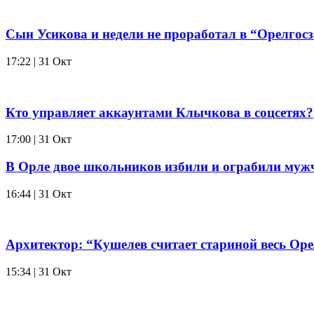
Сын Усикова и недели не проработал в “Орелгос
17:22 | 31 Окт
Кто управляет аккаунтами Клычкова в соцсетях?
17:00 | 31 Окт
В Орле двое школьников избили и ограбили муж
16:44 | 31 Окт
Архитектор: “Кушелев считает стариной весь Оре
15:34 | 31 Окт