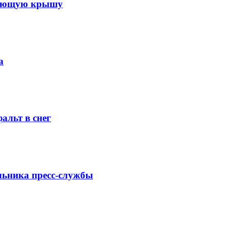
екающую крышу
а
альт в снег
льника пресс-службы