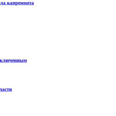
нда капремонта
заключенным
ласти