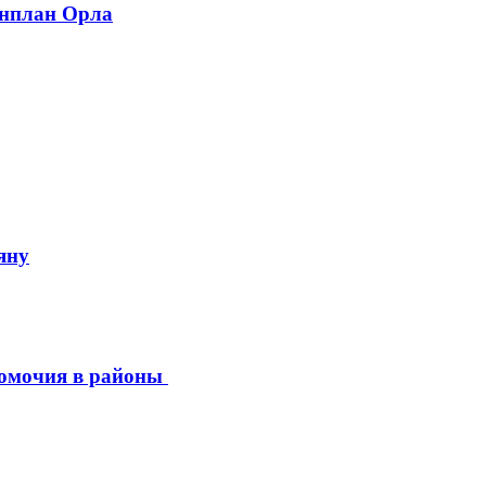
енплан Орла
яну
номочия в районы