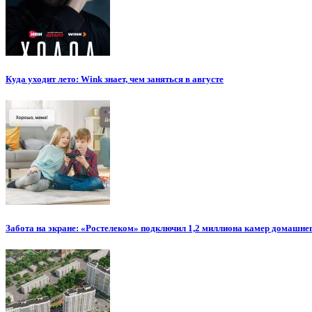
Куда уходит лето: Wink знает, чем заняться в августе
Забота на экране: «Ростелеком» подключил 1,2 миллиона камер домашн