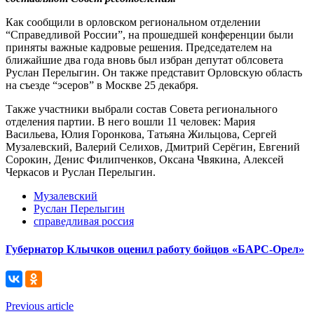
Как сообщили в орловском региональном отделении
“Справедливой России”, на прошедшей конференции были
приняты важные кадровые решения. Председателем на
ближайшие два года вновь был избран депутат облсовета
Руслан Перелыгин. Он также представит Орловскую область
на съезде “эсеров” в Москве 25 декабря.
Также участники выбрали состав Совета регионального
отделения партии. В него вошли 11 человек: Мария
Васильева, Юлия Горонкова, Татьяна Жильцова, Сергей
Музалевский, Валерий Селихов, Дмитрий Серёгин, Евгений
Сорокин, Денис Филипченков, Оксана Чвякина, Алексей
Черкасов и Руслан Перелыгин.
Музалевский
Руслан Перелыгин
справедливая россия
Губернатор Клычков оценил работу бойцов «БАРС-Орел»
Previous article