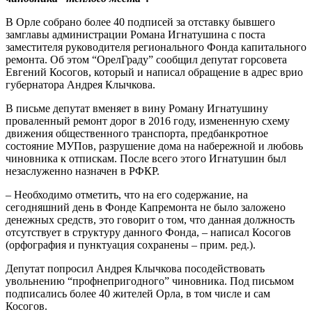
В Орле собрано более 40 подписей за отставку бывшего
замглавы администрации Романа Игнатушина с поста
заместителя руководителя регионального Фонда капитального
ремонта. Об этом “ОрелГраду” сообщил депутат горсовета
Евгений Косогов, который и написал обращение в адрес врио
губернатора Андрея Клычкова.
В письме депутат вменяет в вину Роману Игнатушину
проваленный ремонт дорог в 2016 году, измененную схему
движения общественного транспорта, предбанкротное
состояние МУПов, разрушение дома на набережной и любовь
чиновника к отпискам. После всего этого Игнатушин был
незаслуженно назначен в РФКР.
– Необходимо отметить, что на его содержание, на
сегодняшний день в Фонде Капремонта не было заложено
денежных средств, это говорит о том, что данная должность
отсутствует в структуру данного Фонда, – написал Косогов
(орфография и пунктуация сохранены – прим. ред.).
Депутат попросил Андрея Клычкова посодействовать
увольнению “профнепригодного” чиновника. Под письмом
подписались более 40 жителей Орла, в том числе и сам
Косогов.