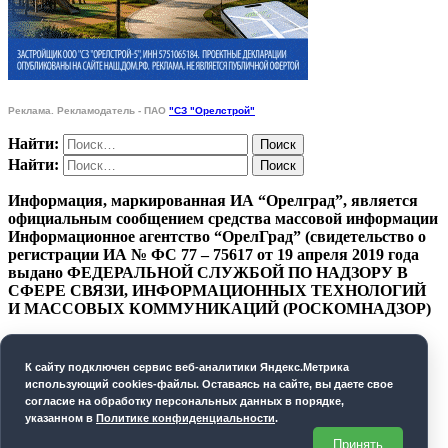
Реклама. Рекламодатель - ПАО
"СЗ "Орелстрой"
Найти:
Найти:
Информация, маркированная ИА “Орелград”, является
официальным сообщением средства массовой информации
Информационное агентство “ОрелГрад” (свидетельство о
регистрации ИА № ФС 77 – 75617 от 19 апреля 2019 года
выдано ФЕДЕРАЛЬНОЙ СЛУЖБОЙ ПО НАДЗОРУ В
СФЕРЕ СВЯЗИ, ИНФОРМАЦИОННЫХ ТЕХНОЛОГИЙ
И МАССОВЫХ КОММУНИКАЦИЙ (РОСКОМНАДЗОР)
ПОЛИТИКА КОНФИДЕНЦИАЛЬНОСТИ
К cайту подключен сервис веб-аналитики Яндекс.Метрика
СОГЛАСИЕ НА ОБРАБОТКУ ПЕРСОНАЛЬНЫХ
использующий cookies-файлы. Оставаясь на сайте, вы даете свое
ДАННЫХ
согласие на обработку персональных данных в порядке,
указанном в
Политике конфиденциальности
.
Орелград. 2026 год
Принять