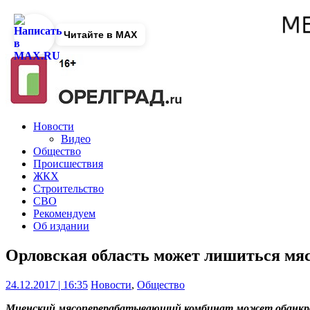
Читайте в MAX
Новости
Видео
Общество
Происшествия
ЖКХ
Строительство
СВО
Рекомендуем
Об издании
Орловская область может лишиться мя
24.12.2017 | 16:35
Новости
,
Общество
Мценский мясоперерабатывающий комбинат может обанкр