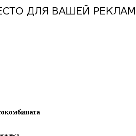
сокомбината
отиться.