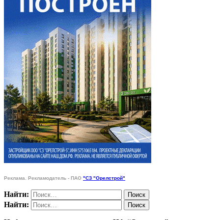
Реклама. Рекламодатель - ПАО
"СЗ "Орелстрой"
Найти:
Найти: