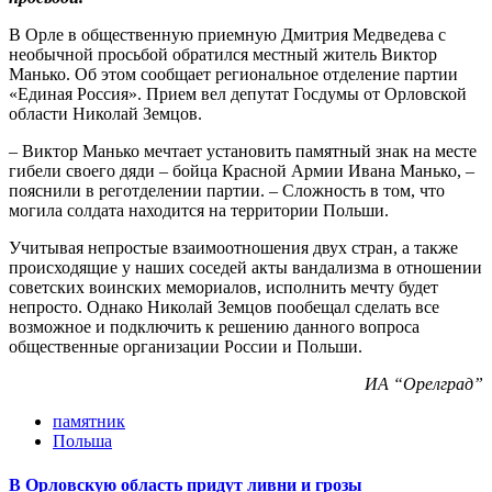
В Орле в общественную приемную Дмитрия Медведева с
необычной просьбой обратился местный житель Виктор
Манько. Об этом сообщает региональное отделение партии
«Единая Россия». Прием вел депутат Госдумы от Орловской
области Николай Земцов.
– Виктор Манько мечтает установить памятный знак на месте
гибели своего дяди – бойца Красной Армии Ивана Манько, –
пояснили в реготделении партии. – Сложность в том, что
могила солдата находится на территории Польши.
Учитывая непростые взаимоотношения двух стран, а также
происходящие у наших соседей акты вандализма в отношении
советских воинских мемориалов, исполнить мечту будет
непросто. Однако Николай Земцов пообещал сделать все
возможное и подключить к решению данного вопроса
общественные организации России и Польши.
ИА “Орелград”
памятник
Польша
В Орловскую область придут ливни и грозы