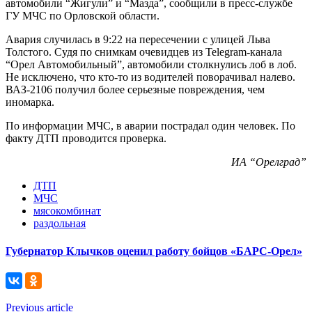
автомобили “Жигули” и “Мазда”, сообщили в пресс-службе
ГУ МЧС по Орловской области.
Авария случилась в 9:22 на пересечении с улицей Льва
Толстого. Судя по снимкам очевидцев из Telegram-канала
“Орел Автомобильный”, автомобили столкнулись лоб в лоб.
Не исключено, что кто-то из водителей поворачивал налево.
ВАЗ-2106 получил более серьезные повреждения, чем
иномарка.
По информации МЧС, в аварии пострадал один человек. По
факту ДТП проводится проверка.
ИА “Орелград”
ДТП
МЧС
мясокомбинат
раздольная
Губернатор Клычков оценил работу бойцов «БАРС-Орел»
Previous article