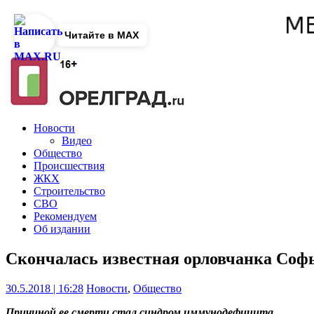
Читайте в MAX
Новости
Видео
Общество
Происшествия
ЖКХ
Строительство
СВО
Рекомендуем
Об издании
Скончалась известная орловчанка Со
30.5.2018 | 16:28
Новости
,
Общество
Причиной ее смерти стал синдром иммунодефицита.