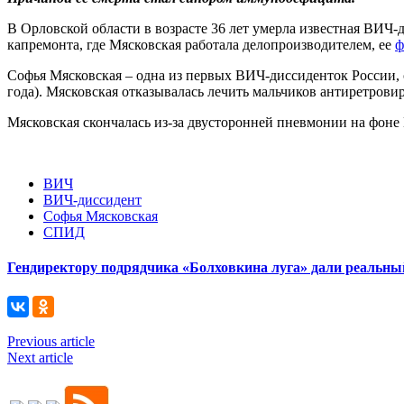
В Орловской области в возрасте 36 лет умерла известная ВИЧ
капремонта, где Мясковская работала делопроизводителем, ее
ф
Софья Мясковская – одна из первых ВИЧ-диссиденток России, о
года). Мясковская отказывалась лечить мальчиков антиретрови
Мясковская скончалась из-за двусторонней пневмонии на фон
ВИЧ
ВИЧ-диссидент
Софья Мясковская
СПИД
Гендиректору подрядчика «Болховкина луга» дали реальны
Previous article
Next article