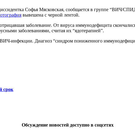
-диссидентка Софья Мясковская, сообщается в группе “ВИЧ/СПИД
отография
вывешена с черной лентой.
трицавшая заболевание. От вируса иммунодефицита скончались д
русными заболеваниями, считая их “ядотерапией”.
е ВИЧ-инфекции. Диагноз “синдром пониженного иммунодефицита
й срок
Обсуждение новостей доступно в соцсетях