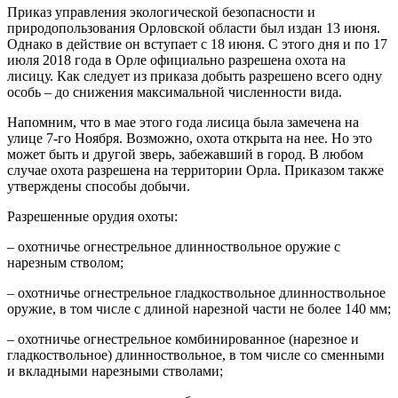
Приказ управления экологической безопасности и
природопользования Орловской области был издан 13 июня.
Однако в действие он вступает с 18 июня. С этого дня и по 17
июля 2018 года в Орле официально разрешена охота на
лисицу. Как следует из приказа добыть разрешено всего одну
особь – до снижения максимальной численности вида.
Напомним, что в мае этого года лисица была замечена на
улице 7-го Ноября. Возможно, охота открыта на нее. Но это
может быть и другой зверь, забежавший в город. В любом
случае охота разрешена на территории Орла. Приказом также
утверждены способы добычи.
Разрешенные орудия охоты:
– охотничье огнестрельное длинноствольное оружие с
нарезным стволом;
– охотничье огнестрельное гладкоствольное длинноствольное
оружие, в том числе с длиной нарезной части не более 140 мм;
– охотничье огнестрельное комбинированное (нарезное и
гладкоствольное) длинноствольное, в том числе со сменными
и вкладными нарезными стволами;