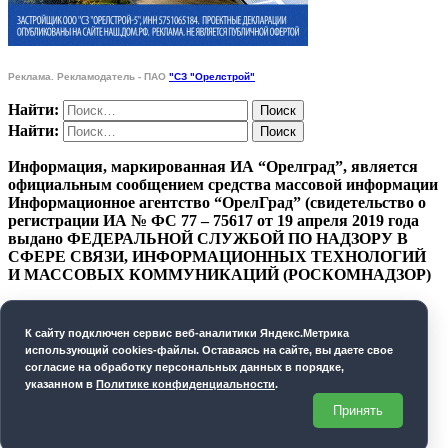
Реклама. Рекламодатель - ПАО
"СЗ "Орелстрой"
Найти:
Найти:
Информация, маркированная ИА “Орелград”, является
официальным сообщением средства массовой информации
Информационное агентство “ОрелГрад” (свидетельство о
регистрации ИА № ФС 77 – 75617 от 19 апреля 2019 года
выдано ФЕДЕРАЛЬНОЙ СЛУЖБОЙ ПО НАДЗОРУ В
СФЕРЕ СВЯЗИ, ИНФОРМАЦИОННЫХ ТЕХНОЛОГИЙ
И МАССОВЫХ КОММУНИКАЦИЙ (РОСКОМНАДЗОР)
ПОЛИТИКА КОНФИДЕНЦИАЛЬНОСТИ
К cайту подключен сервис веб-аналитики Яндекс.Метрика
СОГЛАСИЕ НА ОБРАБОТКУ ПЕРСОНАЛЬНЫХ
использующий cookies-файлы. Оставаясь на сайте, вы даете свое
ДАННЫХ
согласие на обработку персональных данных в порядке,
указанном в
Политике конфиденциальности
.
Орелград. 2026 год
Принять