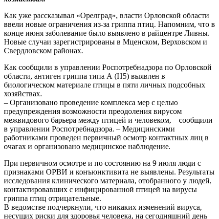
Как уже рассказывал «Орелград», власти Орловской области
ввели новые ограничения из-за гриппа птиц. Напомним, что в
конце июня заболевание было выявлено в райцентре Ливны.
Новые случаи зарегистрированы в Мценском, Верховском и
Свердловском районах.
Как сообщили в управлении Роспотребнадзора по Орловской
области, антиген гриппа типа А (Н5) выявлен в
биологическом материале птицы в пяти личных подсобных
хозяйствах.
– Организовано проведение комплекса мер с целью
предупреждения возможности преодоления вирусом
межвидового барьера между птицей и человеком, – сообщили
в управлении Роспотребнадзора. – Медицинскими
работниками проведен первичный осмотр контактных лиц в
очагах и организовано медицинское наблюдение.
При первичном осмотре и по состоянию на 9 июля люди с
признаками ОРВИ и конъюнктивита не выявлены. Результаты
исследования клинического материала, отобранного у людей,
контактировавших с инфицированной птицей на вирусы
гриппа птиц отрицательные.
В ведомстве подчеркнули, что никаких изменений вируса,
несущих риски для здоровья человека, на сегодняшний день