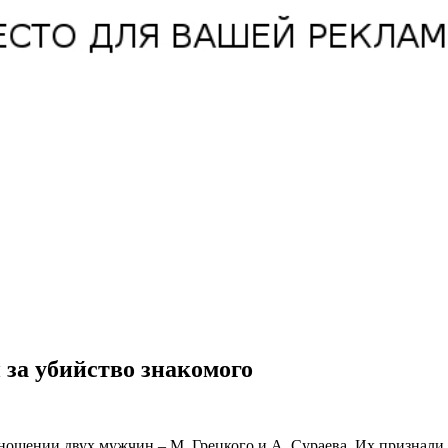
 за убийство знакомого
ношении двух мужчин – М. Грецкого и А. Сураева. Их признал