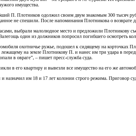
чужого имущества.
ибший П. Плотников одолжил своим двум знакомым 300 тысяч ру
нное не спешили. После напоминания Плотникова о возврате ден
сами, выбрали малолюдное место и предложили Плотникову съез
л-Залегощь один из должников попросил погибшего осмотреть ко
мобиля охотничье ружье, подошел к сидящему на корточках Плот
 лежащему на земле Плотникову П. и нанес им три удара в перед
пали в овраге”, – пишет пресс-служба суда.
кли в его квартиру и вывезли все имущество на его же автомоб
 назначил им 18 и 17 лет колонии строго режима. Приговор суд