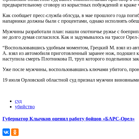
предварительному сговору из корыстных побуждений и краже 
Как сообщает пресс-служба облсуда, в мае прошлого года пог
напарники должны были с процентами, однако исполнять обеща
Мужчины разработали план: нашли охотничье ружье с боеприпа
не долго думая согласился. Как и задумывалось на трассе Оре
“Воспользовавшись удобным моментом, Грецкий М. взял из авто
А. взял из автомобиля приготовленный заранее нож, подошел к
наступила смерть Плотникова П, труп которого подельники зако
Уже после мужчины, воспользовавшись ключами убитого, прони
19 июля Орловский областной суд признал мужчин виновными и
суд
убийство
Губернатор Клычков оценил работу бойцов «БАРС-Орел»