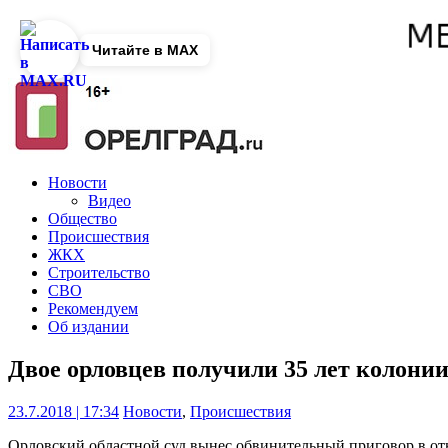
Читайте в MAX
Новости
Видео
Общество
Происшествия
ЖКХ
Строительство
СВО
Рекомендуем
Об издании
Двое орловцев получили 35 лет колонии
23.7.2018 | 17:34
Новости
,
Происшествия
Орловский областной суд вынес обвинительный приговор в от