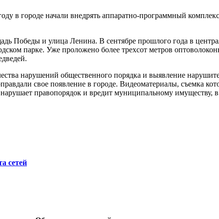
оду в городе начали внедрять аппаратно-программный комплекс
дь Победы и улица Ленина. В сентябре прошлого года в централ
одском парке. Уже проложено более трехсот метров оптоволокон
едведей.
ства нарушений общественного порядка и выявление нарушителе
правдали свое появление в городе. Видеоматериалы, съемка кот
 нарушает правопорядок и вредит муниципальному имуществу, в 
а сетей