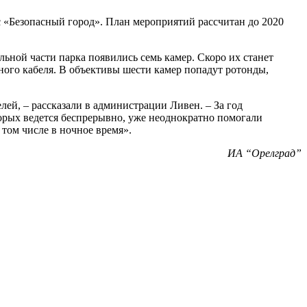
 «Безопасный город». План мероприятий рассчитан до 2020
ьной части парка появились семь камер. Скоро их станет
ного кабеля. В объективы шести камер попадут ротонды,
й, – рассказали в администрации Ливен. – За год
орых ведется беспрерывно, уже неоднократно помогали
том числе в ночное время».
ИА “Орелград”