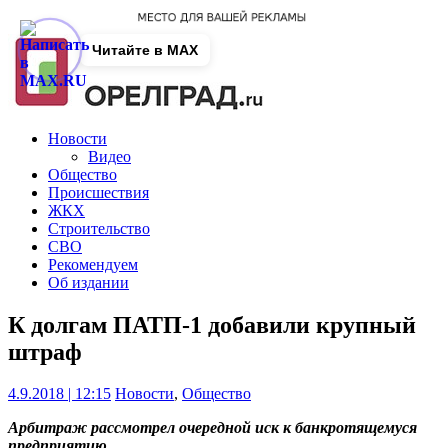
Читайте в MAX
Новости
Видео
Общество
Происшествия
ЖКХ
Строительство
СВО
Рекомендуем
Об издании
К долгам ПАТП-1 добавили крупный
штраф
4.9.2018 | 12:15
Новости
,
Общество
Арбитраж рассмотрел очередной иск к банкротящемуся
предприятию.