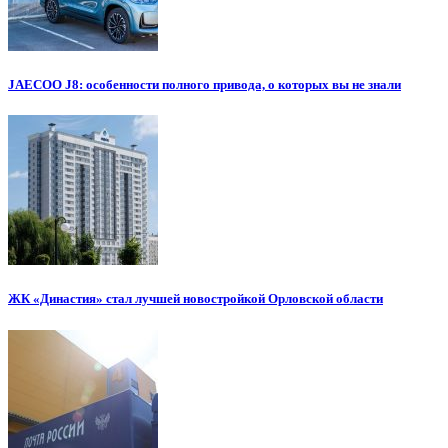
JAECOO J8: особенности полного привода, о которых вы не знали
ЖК «Династия» стал лучшей новостройкой Орловской области