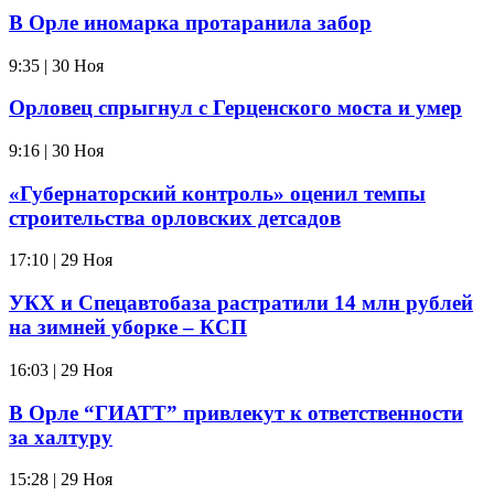
В Орле иномарка протаранила забор
9:35 | 30 Ноя
Орловец спрыгнул с Герценского моста и умер
9:16 | 30 Ноя
«Губернаторский контроль» оценил темпы
строительства орловских детсадов
17:10 | 29 Ноя
УКХ и Спецавтобаза растратили 14 млн рублей
на зимней уборке – КСП
16:03 | 29 Ноя
В Орле “ГИАТТ” привлекут к ответственности
за халтуру
15:28 | 29 Ноя