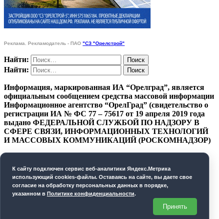
Реклама. Рекламодатель - ПАО
"СЗ "Орелстрой"
Найти:
Найти:
Информация, маркированная ИА “Орелград”, является
официальным сообщением средства массовой информации
Информационное агентство “ОрелГрад” (свидетельство о
регистрации ИА № ФС 77 – 75617 от 19 апреля 2019 года
выдано ФЕДЕРАЛЬНОЙ СЛУЖБОЙ ПО НАДЗОРУ В
СФЕРЕ СВЯЗИ, ИНФОРМАЦИОННЫХ ТЕХНОЛОГИЙ
И МАССОВЫХ КОММУНИКАЦИЙ (РОСКОМНАДЗОР)
ПОЛИТИКА КОНФИДЕНЦИАЛЬНОСТИ
К cайту подключен сервис веб-аналитики Яндекс.Метрика
СОГЛАСИЕ НА ОБРАБОТКУ ПЕРСОНАЛЬНЫХ
использующий cookies-файлы. Оставаясь на сайте, вы даете свое
ДАННЫХ
согласие на обработку персональных данных в порядке,
указанном в
Политике конфиденциальности
.
Орелград. 2026 год
Принять