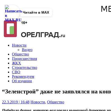
Читайте в MAX
Новости
Видео
Общество
Происшествия
ЖКХ
Строительство
СВО
Рекомендуем
Об издании
“Зеленстрой” даже не заявлялся на ко
22.3.2019 | 16:48
Новости
,
Общество
Победила фирма, которую возглавлял нынешний директор м