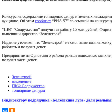
Конкурс на содержание топиарных фигур и зеленых насаждени
аукционе. Об этом
сообщает
“РИА 57” со ссылкой на конкурсн
“ПКФ “Содружество” получит за работу 15 млн рублей. Фирма з
нынешний директор “Зеленстроя”.
Издание уточняет, что “Зеленстрой” не смог заявиться на кон
работать и получит денег.
Предприятие из Орловского района раньше выполняло мелкие ра
получит часть денег.
Зеленстрой
озеленение
ПКФ Содружество
топиарные фигуры
Гендиректору подрядчика «Болховкина луга» дали реальны