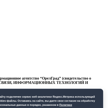
ационное агентство “ОрелГрад” (свидетельство о
СФЕРЕ СВЯЗИ, ИНФОРМАЦИОННЫХ ТЕХНОЛОГИЙ И
cайту подключен сервис веб-аналитики Яндекс.Метрика использующий
okies-файлы. Оставаясь на сайте, вы даете свое согласие на обработку
рсональных данных в порядке, указанном в
Политике