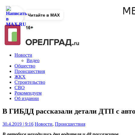
Читайте в MAX
Новости
Видео
Общество
Происшествия
ЖКХ
Строительство
СВО
Рекомендуем
Об издании
В ГИБДД рассказали детали ДТП с авт
30.4.2019 | 9:16
Новости
,
Происшествия
В автобусе находились два водителя и 48 пассажиров.