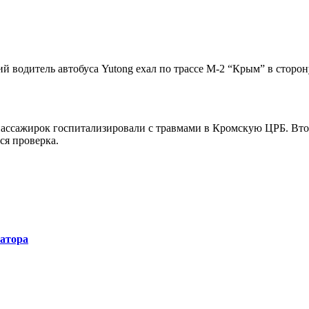
ний водитель автобуса Yutong ехал по трассе М-2 “Крым” в стор
пассажирок госпитализировали с травмами в Кромскую ЦРБ. Вто
ся проверка.
натора