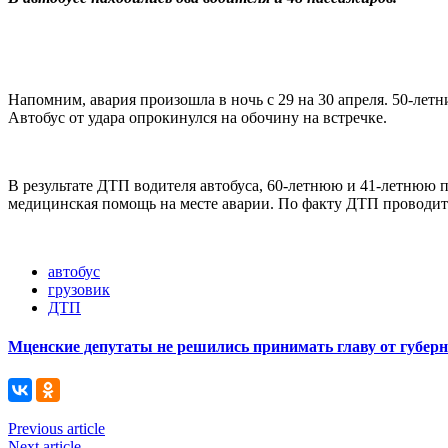
Напомним, авария произошла в ночь с 29 на 30 апреля. 50-лет
Автобус от удара опрокинулся на обочину на встречке.
В результате ДТП водителя автобуса, 60-летнюю и 41-летнюю 
медицинская помощь на месте аварии. По факту ДТП проводит
автобус
грузовик
ДТП
Мценские депутаты не решились принимать главу от губер
Previous article
Next article