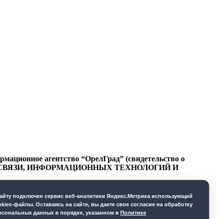
ационное агентство “ОрелГрад” (свидетельство о
СФЕРЕ СВЯЗИ, ИНФОРМАЦИОННЫХ ТЕХНОЛОГИЙ И
cайту подключен сервис веб-аналитики Яндекс.Метрика использующий
okies-файлы. Оставаясь на сайте, вы даете свое согласие на обработку
рсональных данных в порядке, указанном в
Политике