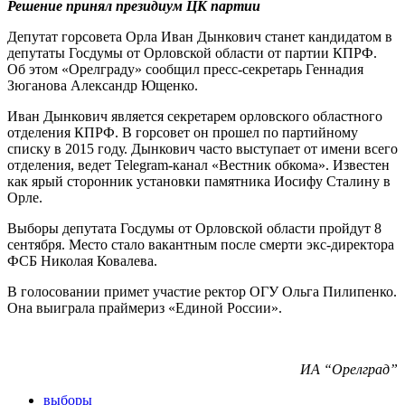
Решение принял президиум ЦК партии
Депутат горсовета Орла Иван Дынкович станет кандидатом в
депутаты Госдумы от Орловской области от партии КПРФ.
Об этом «Орелграду» сообщил пресс-секретарь Геннадия
Зюганова Александр Ющенко.
Иван Дынкович является секретарем орловского областного
отделения КПРФ. В горсовет он прошел по партийному
списку в 2015 году. Дынкович часто выступает от имени всего
отделения, ведет Telegram-канал «Вестник обкома». Известен
как ярый сторонник установки памятника Иосифу Сталину в
Орле.
Выборы депутата Госдумы от Орловской области пройдут 8
сентября. Место стало вакантным после смерти экс-директора
ФСБ Николая Ковалева.
В голосовании примет участие ректор ОГУ Ольга Пилипенко.
Она выиграла праймериз «Единой России».
ИА “Орелград”
выборы