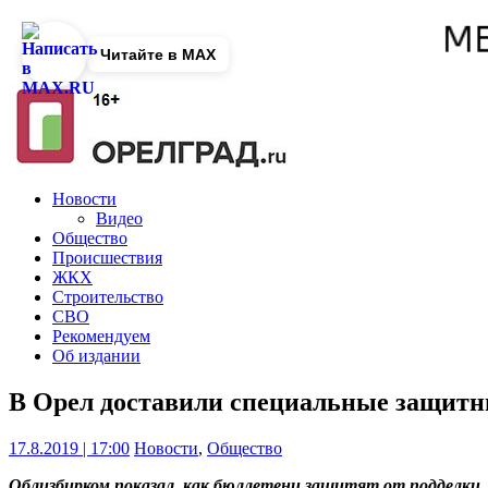
Читайте в MAX
Новости
Видео
Общество
Происшествия
ЖКХ
Строительство
СВО
Рекомендуем
Об издании
В Орел доставили специальные защит
17.8.2019 | 17:00
Новости
,
Общество
Облизбирком показал, как бюллетени защитят от подделки.