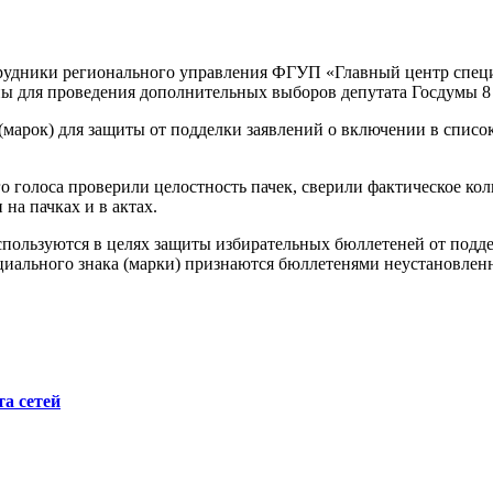
трудники регионального управления ФГУП «Главный центр специ
ны для проведения дополнительных выборов депутата Госдумы 8 
марок) для защиты от подделки заявлений о включении в список
олоса проверили целостность пачек, сверили фактическое колич
на пачках и в актах.
спользуются в целях защиты избирательных бюллетеней от подд
циального знака (марки) признаются бюллетенями неустановлен
а сетей