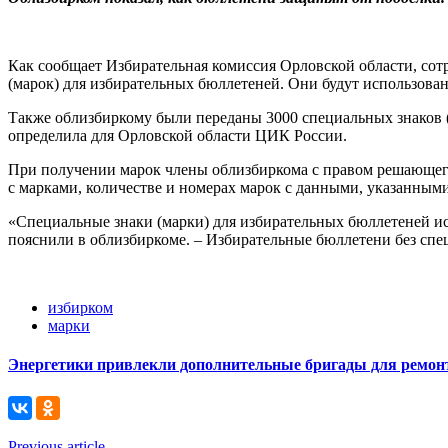
Как сообщает Избирательная комиссия Орловской области, со
(марок) для избирательных бюллетеней. Они будут использова
Также облизбиркому были переданы 3000 специальных знаков (
определила для Орловской области ЦИК России.
При получении марок члены облизбиркома с правом решающего г
с марками, количестве и номерах марок с данными, указанными 
«Специальные знаки (марки) для избирательных бюллетеней и
пояснили в облизбиркоме. – Избирательные бюллетени без спе
избирком
марки
Энергетики привлекли дополнительные бригады для ремонт
Previous article