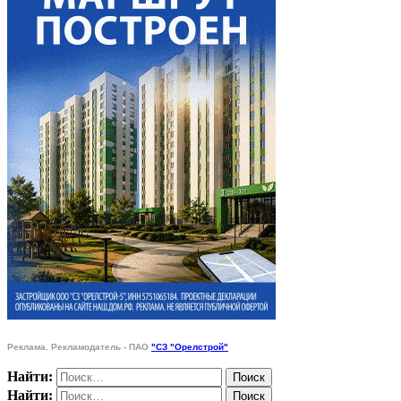
Реклама. Рекламодатель - ПАО
"СЗ "Орелстрой"
Найти:
Найти: