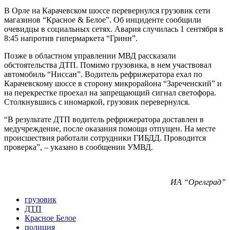
В Орле на Карачевском шоссе перевернулся грузовик сети
магазинов “Красное & Белое”. Об инциденте сообщили
очевидцы в социальных сетях. Авария случилась 1 сентября в
8:45 напротив гипермаркета “Гринн”.
Позже в областном управлении МВД рассказали
обстоятельства ДТП. Помимо грузовика, в нем участвовал
автомобиль “Ниссан”. Водитель рефрижератора ехал по
Карачевскому шоссе в сторону микрорайона “Зареченский” и
на перекрестке проехал на запрещающий сигнал светофора.
Столкнувшись с иномаркой, грузовик перевернулся.
“В результате ДТП водитель рефрижератора доставлен в
медучреждение, после оказания помощи отпущен. На месте
происшествия работали сотрудники ГИБДД. Проводится
проверка”, – указано в сообщении УМВД.
ИА “Орелград”
грузовик
ДТП
Красное Белое
полиция