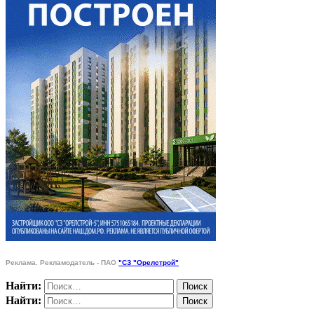
Реклама. Рекламодатель - ПАО
"СЗ "Орелстрой"
Найти:
Найти: