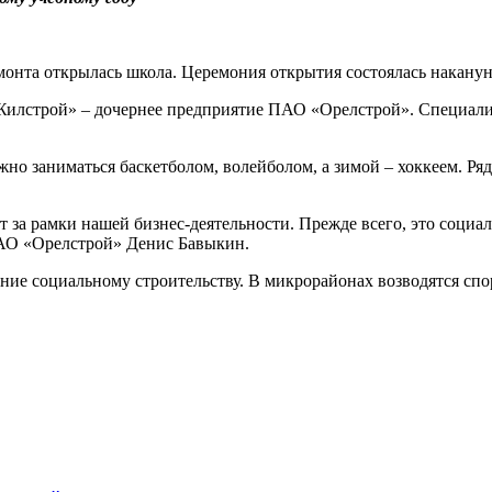
онта открылась школа. Церемония открытия состоялась накануне,
 «Жилстрой» – дочернее предприятие ПАО «Орелстрой». Специал
жно заниматься баскетболом, волейболом, а зимой – хоккеем. Р
за рамки нашей бизнес-деятельности. Прежде всего, это социал
ПАО «Орелстрой» Денис Бавыкин.
ие социальному строительству. В микрорайонах возводятся спор