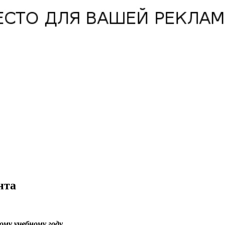
нта
ому учебному году