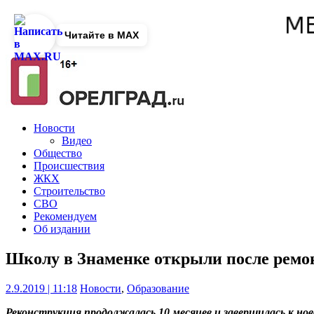
Читайте в MAX
Новости
Видео
Общество
Происшествия
ЖКХ
Строительство
СВО
Рекомендуем
Об издании
Школу в Знаменке открыли после ремо
2.9.2019 | 11:18
Новости
,
Образование
Реконструкция продолжалась 10 месяцев и завершилась к нов