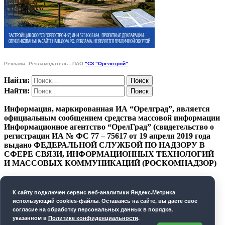
Реклама. Рекламодатель - ПАО
"СЗ "Орелстрой"
Найти:
Найти:
Информация, маркированная ИА “Орелград”, является
официальным сообщением средства массовой информации
Информационное агентство “ОрелГрад” (свидетельство о
регистрации ИА № ФС 77 – 75617 от 19 апреля 2019 года
выдано ФЕДЕРАЛЬНОЙ СЛУЖБОЙ ПО НАДЗОРУ В
СФЕРЕ СВЯЗИ, ИНФОРМАЦИОННЫХ ТЕХНОЛОГИЙ
И МАССОВЫХ КОММУНИКАЦИЙ (РОСКОМНАДЗОР)
ПОЛИТИКА КОНФИДЕНЦИАЛЬНОСТИ
К cайту подключен сервис веб-аналитики Яндекс.Метрика
СОГЛАСИЕ НА ОБРАБОТКУ ПЕРСОНАЛЬНЫХ
использующий cookies-файлы. Оставаясь на сайте, вы даете свое
ДАННЫХ
согласие на обработку персональных данных в порядке,
указанном в
Политике конфиденциальности
.
Орелград. 2026 год