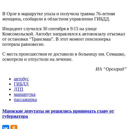
В Орле в маршрутке упала и получила травмы 76-летняя
женщина, сообщили в областном управлении ГИБДД.
Инцидент случился 30 сентября в 9:15 на улице
Комсомольской. Автобус направлялся к автовокзалу отъезжал
от остановки “Трансмаш”. В этот момент пенсионерка
потеряла равновесие.
С места происшествия ее доставили в больницу им. Семашко,
осмотрели и отпустили на лечение.
ИА “Орелград”
автобус
ГИБДД
ДТП
маршрутка
пассажирка
Мценские депутаты не решились принимать главу от
губернатора