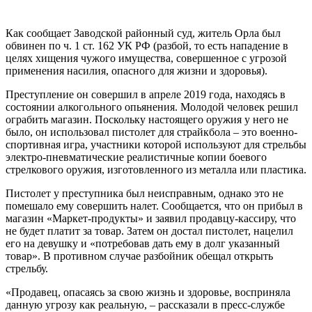
Как сообщает Заводской районный суд, житель Орла был
обвинен по ч. 1 ст. 162 УК РФ (разбой, то есть нападение в
целях хищения чужого имущества, совершенное с угрозой
применения насилия, опасного для жизни и здоровья).
Преступление он совершил в апреле 2019 года, находясь в
состоянии алкогольного опьянения. Молодой человек решил
ограбить магазин. Поскольку настоящего оружия у него не
было, он использовал пистолет для страйкбола – это военно-
спортивная игра, участники которой используют для стрельбы
электро-пневматические реалистичные копии боевого
стрелкового оружия, изготовленного из металла или пластика.
Пистолет у преступника был неисправным, однако это не
помешало ему совершить налет. Сообщается, что он прибыл в
магазин «Маркет-продукты» и заявил продавцу-кассиру, что
не будет платит за товар. Затем он достал пистолет, нацелил
его на девушку и «потребовав дать ему в долг указанный
товар». В противном случае разбойник обещал открыть
стрельбу.
«Продавец, опасаясь за свою жизнь и здоровье, восприняла
данную угрозу как реальную, – рассказали в пресс-службе