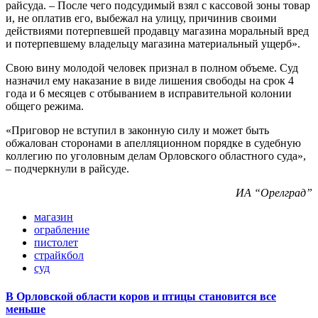
райсуда. – После чего подсудимый взял с кассовой зоны товар
и, не оплатив его, выбежал на улицу, причинив своими
действиями потерпевшей продавцу магазина моральный вред
и потерпевшему владельцу магазина материальный ущерб».
Свою вину молодой человек признал в полном объеме. Суд
назначил ему наказание в виде лишения свободы на срок 4
года и 6 месяцев с отбыванием в исправительной колонии
общего режима.
«Приговор не вступил в законную силу и может быть
обжалован сторонами в апелляционном порядке в судебную
коллегию по уголовным делам Орловского областного суда»,
– подчеркнули в райсуде.
ИА “Орелград”
магазин
ограбление
пистолет
страйкбол
суд
В Орловской области коров и птицы становится все
меньше