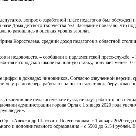
епутатов, вопрос о заработной плате педагогов был обсужден н
а базе Дома детского творчества №3. Заседание показало, что п
льно разошлись в оценках уровня зарплат.
ина Коростелева, средний доход педагогов в областной столице 
ов и недовольств, – сообщили в парламентской пресс-службе. –
аботая в городской школе на полную ставку, получает менее 10 т
ые цифры в докладах чиновников. Согласно озвученной версии, 
и «с утра до вечера работают на несколько ставок, берут классн
ы, окончившие педагогические вузы, не идут работать по специ
редложили администрации города Орла с 1 января 2020 года уве
ируя людей».
 Орла Александр Шатохин. По его словам, с 1 января 2020 года
ного и дополнительного образования – с 5500 до 6154 рублей. В