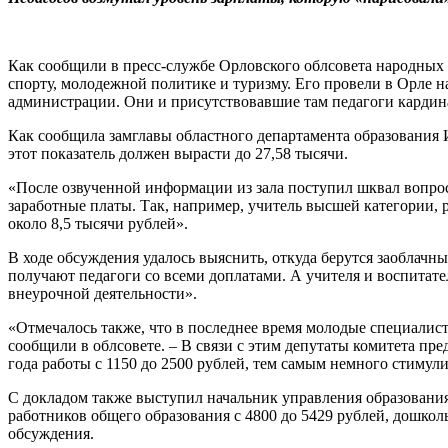
Как сообщили в пресс-службе Орловского облсовета народных д
спорту, молодежной политике и туризму. Его провели в Орле н
администрации. Они и присутствовавшие там педагоги кардина
Как сообщила замглавы областного департамента образования Ир
этот показатель должен вырасти до 27,58 тысячи.
«После озвученной информации из зала поступил шквал вопрос
заработные платы. Так, например, учитель высшей категории, р
около 8,5 тысячи рублей».
В ходе обсуждения удалось выяснить, откуда берутся заоблачн
получают педагоги со всеми доплатами. А учителя и воспитател
внеурочной деятельности».
«Отмечалось также, что в последнее время молодые специалист
сообщили в облсовете. – В связи с этим депутаты комитета п
года работы с 1150 до 2500 рублей, тем самым немного стимул
С докладом также выступил начальник управления образования
работников общего образования с 4800 до 5429 рублей, дошколь
обсуждения.