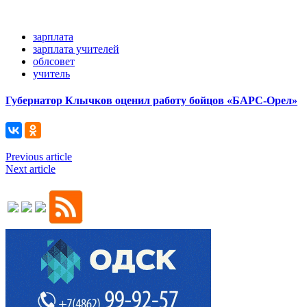
зарплата
зарплата учителей
облсовет
учитель
Губернатор Клычков оценил работу бойцов «БАРС-Орел»
Previous article
Next article