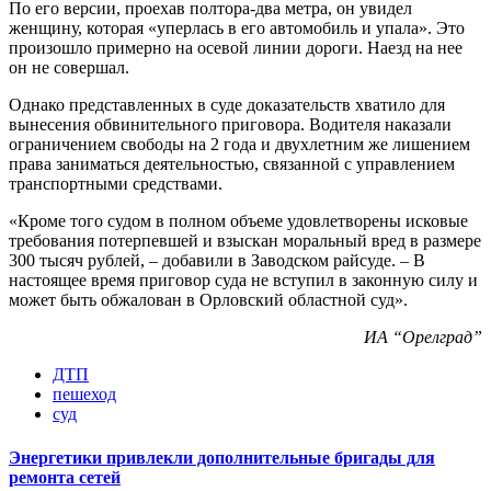
По его версии, проехав полтора-два метра, он увидел
женщину, которая «уперлась в его автомобиль и упала». Это
произошло примерно на осевой линии дороги. Наезд на нее
он не совершал.
Однако представленных в суде доказательств хватило для
вынесения обвинительного приговора. Водителя наказали
ограничением свободы на 2 года и двухлетним же лишением
права заниматься деятельностью, связанной с управлением
транспортными средствами.
«Кроме того судом в полном объеме удовлетворены исковые
требования потерпевшей и взыскан моральный вред в размере
300 тысяч рублей, – добавили в Заводском райсуде. – В
настоящее время приговор суда не вступил в законную силу и
может быть обжалован в Орловский областной суд».
ИА “Орелград”
ДТП
пешеход
суд
Энергетики привлекли дополнительные бригады для
ремонта сетей