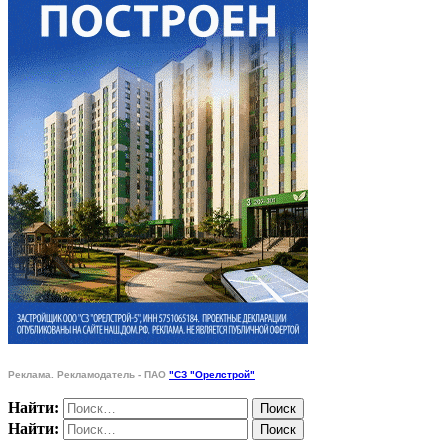
Реклама. Рекламодатель - ПАО
"СЗ "Орелстрой"
Найти:
Найти: