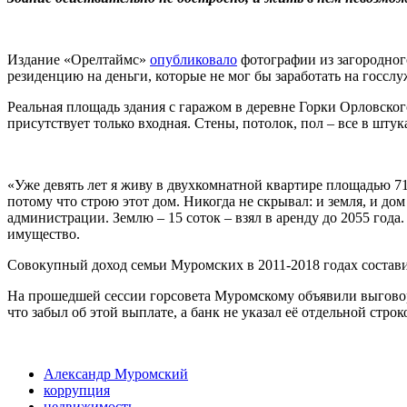
Издание «Орелтаймс»
опубликовало
фотографии из загородног
резиденцию на деньги, которые не мог бы заработать на госслу
Реальная площадь здания с гаражом в деревне Горки Орловског
присутствует только входная. Стены, потолок, пол – все в шту
«Уже девять лет я живу в двухкомнатной квартире площадью 71 
потому что строю этот дом. Никогда не скрывал: и земля, и до
администрации. Землю – 15 соток – взял в аренду до 2055 года
имущество.
Совокупный доход семьи Муромских в 2011-2018 годах состави
На прошедшей сессии горсовета Муромскому объявили выговор 
что забыл об этой выплате, а банк не указал её отдельной строк
Александр Муромский
коррупция
недвижимость