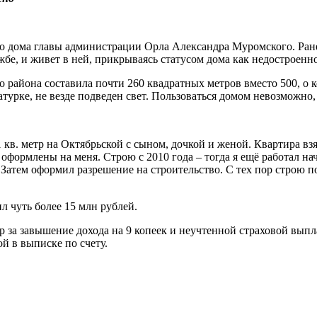
о дома главы администрации Орла Александра Муромского. Ране
жбе, и живет в ней, прикрываясь статусом дома как недостроенн
о района составила почти 260 квадратных метров вместо 500, о 
катурке, не везде подведен свет. Пользоваться домом невозможно
кв. метр на Октябрьской с сыном, дочкой и женой. Квартира взят
м оформлены на меня. Строю с 2010 года – тогда я ещё работал н
. Затем оформил разрешение на строительство. С тех пор строю 
л чуть более 15 млн рублей.
за завышение дохода на 9 копеек и неучтенной страховой выпл
ой в выписке по счету.