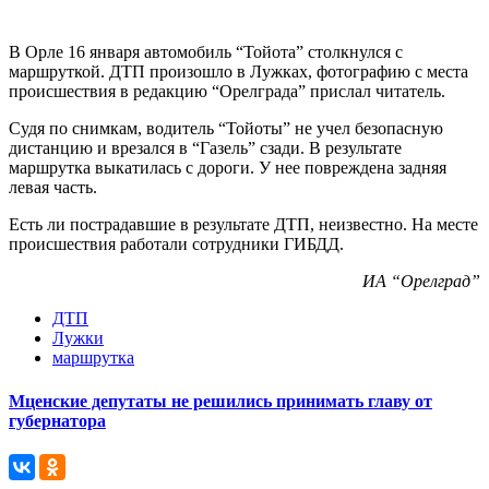
В Орле 16 января автомобиль “Тойота” столкнулся с
маршруткой. ДТП произошло в Лужках, фотографию с места
происшествия в редакцию “Орелграда” прислал читатель.
Судя по снимкам, водитель “Тойоты” не учел безопасную
дистанцию и врезался в “Газель” сзади. В результате
маршрутка выкатилась с дороги. У нее повреждена задняя
левая часть.
Есть ли пострадавшие в результате ДТП, неизвестно. На месте
происшествия работали сотрудники ГИБДД.
ИА “Орелград”
ДТП
Лужки
маршрутка
Мценские депутаты не решились принимать главу от
губернатора