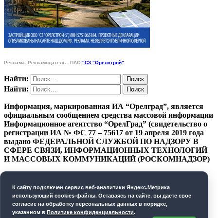
Реклама. Рекламодатель - ПАО
"СЗ "Орелстрой"
Найти:
Найти:
Информация, маркированная ИА “Орелград”, является
официальным сообщением средства массовой информации
Информационное агентство “ОрелГрад” (свидетельство о
регистрации ИА № ФС 77 – 75617 от 19 апреля 2019 года
выдано ФЕДЕРАЛЬНОЙ СЛУЖБОЙ ПО НАДЗОРУ В
СФЕРЕ СВЯЗИ, ИНФОРМАЦИОННЫХ ТЕХНОЛОГИЙ
И МАССОВЫХ КОММУНИКАЦИЙ (РОСКОМНАДЗОР)
ПОЛИТИКА КОНФИДЕНЦИАЛЬНОСТИ
К cайту подключен сервис веб-аналитики Яндекс.Метрика
СОГЛАСИЕ НА ОБРАБОТКУ ПЕРСОНАЛЬНЫХ
использующий cookies-файлы. Оставаясь на сайте, вы даете свое
ДАННЫХ
согласие на обработку персональных данных в порядке,
указанном в
Политике конфиденциальности
.