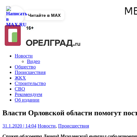
Читайте в MAX
Новости
Видео
Общество
Происшествия
ЖКХ
Строительство
СВО
Рекомендуем
Об издании
Власти Орловской области помогут пос
31.1.2020 | 14:04
Новости
,
Происшествия
Спикер облсовета Леонид Музалевский выразил соболезнован