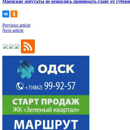
Мценские депутаты не решились принимать главу от губер
Previous article
Next article