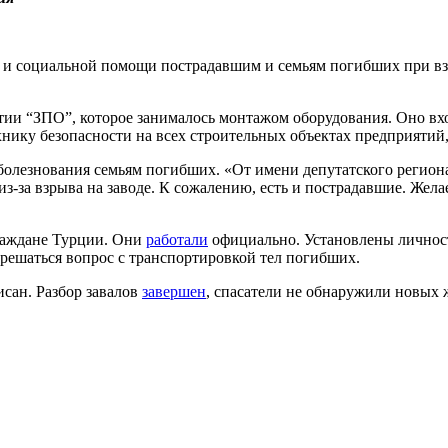
 и социальной помощи пострадавшим и семьям погибших при взр
тии “ЗПО”, которое занималось монтажом оборудования. Оно в
хнику безопасности на всех строительных объектах предприяти
болезнования семьям погибших. «От имени депутатского региона
з-за взрыва на заводе. К сожалению, есть и пострадавшие. Жел
граждане Турции. Они
работали
официально. Установлены личнос
т решаться вопрос с транспортировкой тел погибших.
сан. Разбор завалов
завершен
, спасатели не обнаружили новых 