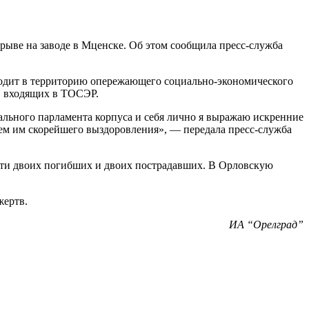
ыве на заводе в Мценске. Об этом сообщила пресс-служба
ходит в территорию опережающего социально-экономического
й, входящих в ТОСЭР.
льного парламента корпуса и себя лично я выражаю искренние
аем им скорейшего выздоровления», — передала пресс-служба
ти двоих погибших и двоих пострадавших. В Орловскую
жертв.
ИА “Орелград”