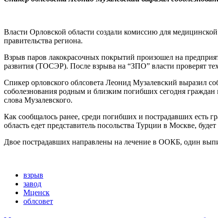
Власти Орловской области создали комиссию для медицинской
правительства региона.
Взрыв паров лакокрасочных покрытий произошел на предприя
развития (ТОСЭР). После взрыва на “ЗПО” власти проверят те
Спикер орловского облсовета Леонид Музалевский выразил со
соболезнования родным и близким погибших сегодня граждан и
слова Музалевского.
Как сообщалось ранее, среди погибших и пострадавших есть 
область едет представитель посольства Турции в Москве, буде
Двое пострадавших направлены на лечение в ООКБ, один выпи
взрыв
завод
Мценск
облсовет