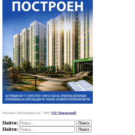
Реклама. Рекламодатель - ПАО
"СЗ "Орелстрой"
Найти:
Найти: