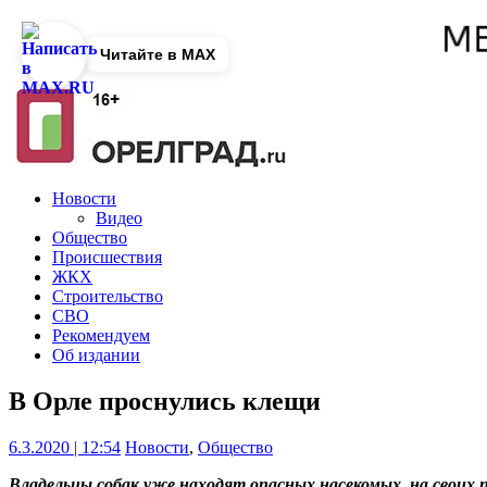
Читайте в MAX
Новости
Видео
Общество
Происшествия
ЖКХ
Строительство
СВО
Рекомендуем
Об издании
В Орле проснулись клещи
6.3.2020 | 12:54
Новости
,
Общество
Владельцы собак уже находят опасных насекомых на своих 