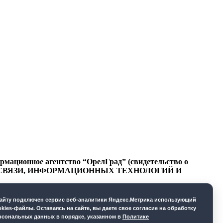
ационное агентство “ОрелГрад” (свидетельство о
СФЕРЕ СВЯЗИ, ИНФОРМАЦИОННЫХ ТЕХНОЛОГИЙ И
cайту подключен сервис веб-аналитики Яндекс.Метрика использующий
okies-файлы. Оставаясь на сайте, вы даете свое согласие на обработку
рсональных данных в порядке, указанном в
Политике