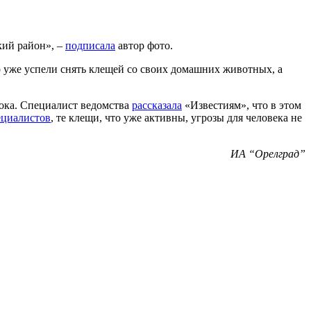
кий район», –
подписала
автор фото.
о уже успели снять клещей со своих домашних животных, а
рока. Специалист ведомства
рассказала
«Известиям», что в этом
ециалистов
, те клещи, что уже активны, угрозы для человека не
ИА “Орелград”