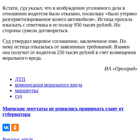
Кстати, суд указал, что в возбуждении уголовного дела в
отношении водителя было отказано, поскольку «было утеряно
разгерметизированное колесо автомобиля». Истица просила
взыскать с ответчика в ее пользу 950 тысяч рублей. Но
стороны сумели договориться.
Суд утвердил мировое соглашение, заключенное ими. По
нему истица отказалась от заявленных требований. Взамен
она получит от водителя 250 тысяч рублей в счет возмещения
морального вреда.
ИА «Орелград»
ДТП
компенсация морального вреда
маршрутка
суд
Мценские депутаты не решились принимать главу от
губернатора
Previous article