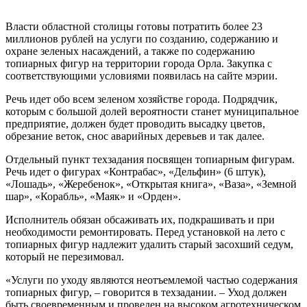
Власти областной столицы готовы потратить более 23
миллионов рублей на услуги по созданию, содержанию и
охране зеленых насаждений, а также по содержанию
топиарных фигур на территории города Орла. Закупка с
соответствующими условиями появилась на сайте мэрии.
Речь идет обо всем зеленом хозяйстве города. Подрядчик,
которым с большой долей вероятности станет муниципальное
предприятие, должен будет проводить высадку цветов,
обрезание веток, снос аварийных деревьев и так далее.
Отдельный пункт техзадания посвящен топиарным фигурам.
Речь идет о фигурах «Контрабас», «Дельфин» (6 штук),
«Лошадь», «Жеребенок», «Открытая книга», «Ваза», «Земной
шар», «Корабль», «Маяк» и «Орден».
Исполнитель обязан обсаживать их, подкрашивать и при
необходимости ремонтировать. Перед установкой на лето с
топиарных фигур надлежит удалить старый засохший седум,
который не перезимовал.
«Услуги по уходу являются неотъемлемой частью содержания
топиарных фигур, – говорится в техзадании. – Уход должен
быть своевременным и проведен на высоком агротехническом