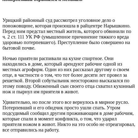
Урицкий районный суд рассмотрел уголовное дело о
поножовщине, которая произошла в райцентре Нарышкино.
Перед ним предстал местный житель, которого обвинили по
ч. 2 ст. 111 УК РФ (умышленное причинение тяжкого вреда
здоровью потерпевшего). Преступление было совершено на
бытовой почве.
Ночью приятели распивали на кухне спиртное. Они
находились в доме, который арендуют рабочие одной из
местных агрофирм. Один из них рассказал другому о своем
отце, в частности о том, что тот более десяти лет провел за
решеткой. Второй собутыльник неосторожно высказался по
этому поводу. Обиженный сын своего отца схватил кухонный
нож и пырнул им приятеля в живот.
Удивительно, но после этого все вернулось в мирное русло.
Потерпевший и его обидчик просто ушли спать. Утром
подсудимый сообщил другим проживающим в доме рабочим,
которые спали в момент конфликта, о том, что ударил
приятеля ножом в живот. Никто на это особо не отреагировал,
все отправились на работу.