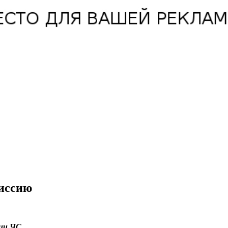
иссию
ии ЧС.