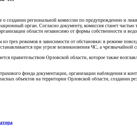
ие о создании региональной комиссии по предупреждению и ли
инационный орган. Согласно документу, комиссия станет часть
 организации области независимо от формы собственности и ве
 из трех режимов в зависимости от обстановки: в режиме повс
станавливается при угрозе возникновения ЧС, а чрезвычайной 
тся правительством Орловской области, которое также возглав
 страхового фонда документации, организации наблюдения и кон
асных объектов на территории Орловской области, создании ре
натора