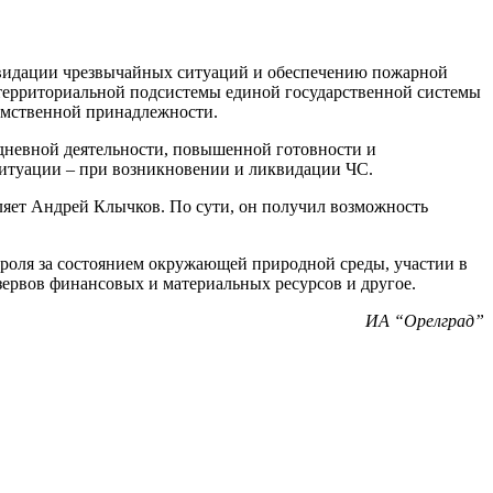
квидации чрезвычайных ситуаций и обеспечению пожарной
ю территориальной подсистемы единой государственной системы
домственной принадлежности.
едневной деятельности, повышенной готовности и
ситуации – при возникновении и ликвидации ЧС.
ляет Андрей Клычков. По сути, он получил возможность
троля за состоянием окружающей природной среды, участии в
зервов финансовых и материальных ресурсов и другое.
ИА “Орелград”