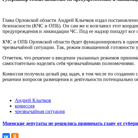
Глава Орловской области Андрей Клычков издал постановлен
безопасности (КЧС и ОПБ). Он сам же и возглавил этот коорд
предупреждения и ликвидации ЧС. Под ее надзор попадут все
КЧС и ОПБ Орловской области будет функционировать в одном
чрезвычайной ситуации. Так, режим повышенной готовности у
Отметим, что решение о введении указанных режимов принимае
самостоятельно наделять себя чрезвычайными полномочиями.
Комиссия получила целый ряд задач, в том числе по созданию
решении вопросов размещения и деятельности потенциально оп
Андрей Клычков
комиссия
чрезвычайная ситуация
Мценские депутаты не решились принимать главу от губер