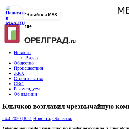
Читайте в MAX
Новости
Видео
Общество
Происшествия
ЖКХ
Строительство
СВО
Рекомендуем
Об издании
Клычков возглавил чрезвычайную ком
24.4.2020 | 8:51
Новости
,
Общество
Губернатор создал комиссию по предупреждению и ликвидац