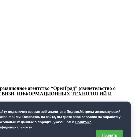
ационное агентство “ОрелГрад” (свидетельство о
СФЕРЕ СВЯЗИ, ИНФОРМАЦИОННЫХ ТЕХНОЛОГИЙ И
cайту подключен сервис веб-аналитики Яндекс.Метрика использующий
okies-файлы. Оставаясь на сайте, вы даете свое согласие на обработку
рсональных данных в порядке, указанном в
Политике
нфиденциальности
.
Принять