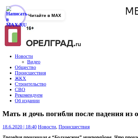
Читайте в MAX
Новости
Видео
Общество
Происшествия
ЖКХ
Строительство
СВО
Рекомендуем
Об издании
Мать и дочь погибли после падения из 
18.6.2020 | 18:40
Новости
,
Происшествия
Трагедия произошла в “Болховском” микрорайоне. Что произ