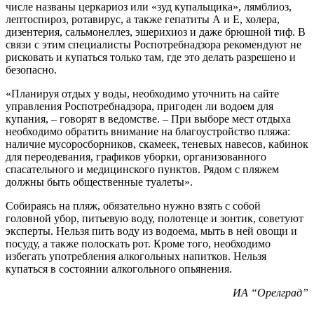
числе названы церкариоз или «зуд купальщика», лямблиоз,
лептоспироз, ротавирус, а также гепатиты А и Е, холера,
дизентерия, сальмонеллез, эшерихиоз и даже брюшной тиф. В
связи с этим специалисты Роспотребнадзора рекомендуют не
рисковать и купаться только там, где это делать разрешено и
безопасно.
«Планируя отдых у воды, необходимо уточнить на сайте
управления Роспотребнадзора, пригоден ли водоем для
купания, – говорят в ведомстве. – При выборе мест отдыха
необходимо обратить внимание на благоустройство пляжа:
наличие мусоросборников, скамеек, теневых навесов, кабинок
для переодевания, графиков уборки, организованного
спасательного и медицинского пунктов. Рядом с пляжем
должны быть общественные туалеты».
Собираясь на пляж, обязательно нужно взять с собой
головной убор, питьевую воду, полотенце и зонтик, советуют
эксперты. Нельзя пить воду из водоема, мыть в ней овощи и
посуду, а также полоскать рот. Кроме того, необходимо
избегать употребления алкогольных напитков. Нельзя
купаться в состоянии алкогольного опьянения.
ИА “Орелград”